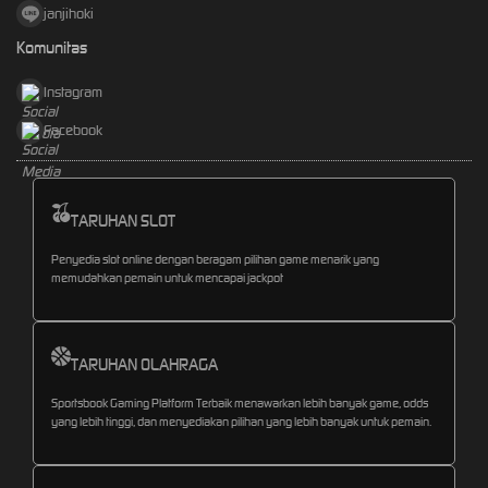
janjihoki
Komunitas
Instagram
Facebook
TARUHAN SLOT
Penyedia slot online dengan beragam pilihan game menarik yang
memudahkan pemain untuk mencapai jackpot
TARUHAN OLAHRAGA
Sportsbook Gaming Platform Terbaik menawarkan lebih banyak game, odds
yang lebih tinggi, dan menyediakan pilihan yang lebih banyak untuk pemain.