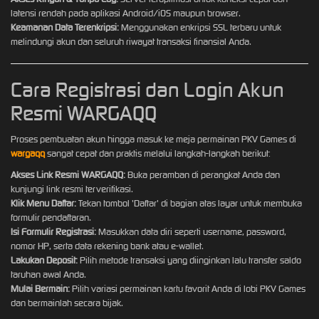
latensi rendah pada aplikasi Android/iOS maupun browser.
Keamanan Data Terenkripsi:
Menggunakan enkripsi SSL terbaru untuk
melindungi akun dan seluruh riwayat transaksi finansial Anda.
Cara Registrasi dan Login Akun
Resmi WARGAQQ
Proses pembuatan akun hingga masuk ke meja permainan PKV Games di
wargaqq
sangat cepat dan praktis melalui langkah-langkah berikut:
Akses Link Resmi WARGAQQ:
Buka peramban di perangkat Anda dan
kunjungi link resmi terverifikasi.
Klik Menu Daftar:
Tekan tombol 'Daftar' di bagian atas layar untuk membuka
formulir pendaftaran.
Isi Formulir Registrasi:
Masukkan data diri seperti username, password,
nomor HP, serta data rekening bank atau e-wallet.
Lakukan Deposit:
Pilih metode transaksi yang diinginkan lalu transfer saldo
taruhan awal Anda.
Mulai Bermain:
Pilih variasi permainan kartu favorit Anda di lobi PKV Games
dan bermainlah secara bijak.