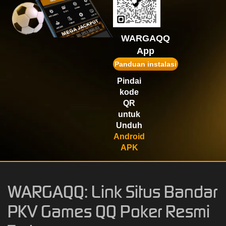
Mahjong
Ways
a****g
WARGAQQ
IDR
App
1,017,960.00
Gates of
Panduan instalasi
Olympus
1000
Pindai
kode
pupp****p
QR
IDR
976,720.00
untuk
Mahjong Wins
Unduh
3 – Black
Android
Scatter
APK
pupp****p
IDR
631,250.00
Mahjong Wins
WARGAQQ: Link Situs Bandar
3 – Black
Scatter
PKV Games QQ Poker Resmi
cap****4