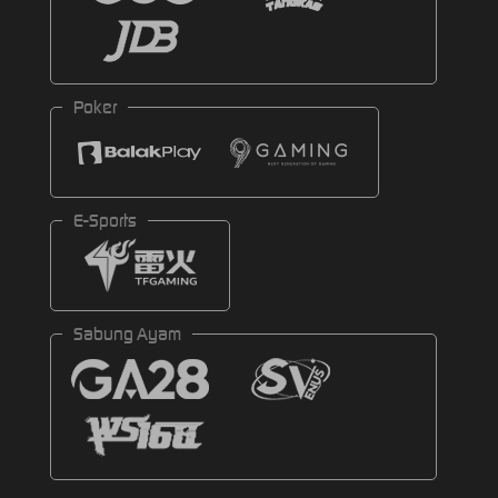
Poker
E-Sports
Sabung Ayam