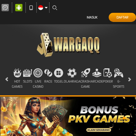
MASUK
DAFTAR
HOT
SLOTS
LIVE
RACE
TOGEL
OLAHRAGA
CRASH
ARCADE
POKER
E-
SABUN
GAMES
CASINO
GAME
SPORTS
AYAM