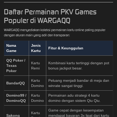
Daftar Permainan PKV Games
Populer di WARGAQQ
WARGAQQ menyediakan koleksi permainan kartu online paling populer
dengan aturan main yang adil dan transparan:
Nama
Jenis
Fitur & Keunggulan
Game
Kartu
QQ Poker /
Kartu
Kombinasi kartu tertinggi dengan pot
Texas
Remi
bonus jackpot besar.
Poker
Kartu
Peluang menjadi bandar di meja dan
BandarQQ
Domino
winrate sangat tinggi.
Domino99 /
Kartu
Permainan adu strategi 4 kartu
DominoQQ
Domino
domino dengan sistem Qiu Qiu.
Game cepat dengan kesempatan
Kartu
Sakong
mendapat bayaran 3x lipat dari kartu