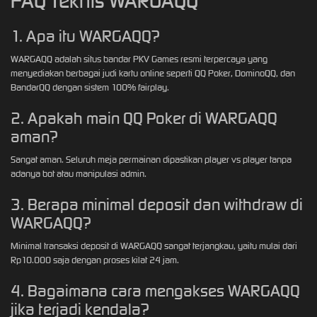
FAQ Teknis WARGAQQ
1. Apa itu WARGAQQ?
WARGAQQ adalah situs bandar PKV Games resmi terpercaya yang
menyediakan berbagai judi kartu online seperti QQ Poker, DominoQQ, dan
BandarQQ dengan sistem 100% fairplay.
2. Apakah main QQ Poker di WARGAQQ
aman?
Sangat aman. Seluruh meja permainan dipastikan player vs player tanpa
adanya bot atau manipulasi admin.
3. Berapa minimal deposit dan withdraw di
WARGAQQ?
Minimal transaksi deposit di WARGAQQ sangat terjangkau, yaitu mulai dari
Rp10.000 saja dengan proses kilat 24 jam.
4. Bagaimana cara mengakses WARGAQQ
jika terjadi kendala?