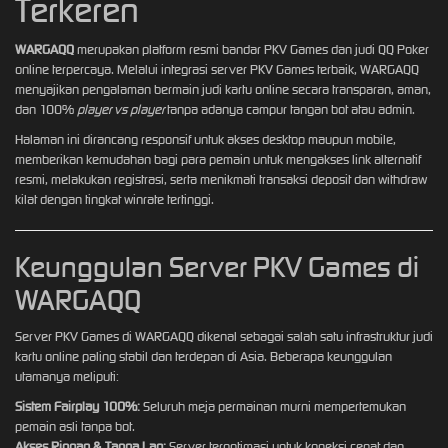
Terkeren
IDR
409,560.00
Gates of
WARGAQQ
merupakan platform resmi bandar PKV Games dan judi QQ Poker
Olympus
online terpercaya. Melalui integrasi server PKV Games terbaik, WARGAQQ
1000
menyajikan pengalaman bermain judi kartu online secara transparan, aman,
dan 100%
player vs player
tanpa adanya campur tangan bot atau admin.
Halaman ini dirancang responsif untuk akses desktop maupun mobile,
memberikan kemudahan bagi para pemain untuk mengakses link alternatif
resmi, melakukan registrasi, serta menikmati transaksi deposit dan withdraw
kilat dengan tingkat winrate tertinggi.
Keunggulan Server PKV Games di
WARGAQQ
Server PKV Games di WARGAQQ dikenal sebagai salah satu infrastruktur judi
kartu online paling stabil dan terdepan di Asia. Beberapa keunggulan
utamanya meliputi:
Sistem Fairplay 100%:
Seluruh meja permainan murni mempertemukan
pemain asli tanpa bot.
Akses Ringan & Tanpa Lag:
Server teroptimasi untuk koneksi cepat dan