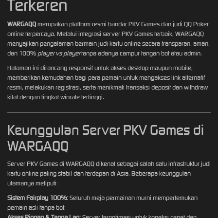
Terkeren
IDR
409,560.00
Gates of
WARGAQQ
merupakan platform resmi bandar PKV Games dan judi QQ Poker
Olympus
online terpercaya. Melalui integrasi server PKV Games terbaik, WARGAQQ
1000
menyajikan pengalaman bermain judi kartu online secara transparan, aman,
dan 100%
player vs player
tanpa adanya campur tangan bot atau admin.
Halaman ini dirancang responsif untuk akses desktop maupun mobile,
memberikan kemudahan bagi para pemain untuk mengakses link alternatif
resmi, melakukan registrasi, serta menikmati transaksi deposit dan withdraw
kilat dengan tingkat winrate tertinggi.
Keunggulan Server PKV Games di
WARGAQQ
Server PKV Games di WARGAQQ dikenal sebagai salah satu infrastruktur judi
kartu online paling stabil dan terdepan di Asia. Beberapa keunggulan
utamanya meliputi:
Sistem Fairplay 100%:
Seluruh meja permainan murni mempertemukan
pemain asli tanpa bot.
Akses Ringan & Tanpa Lag:
Server teroptimasi untuk koneksi cepat dan