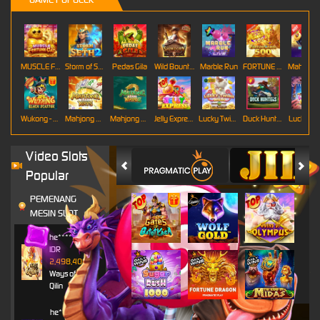
MUSCLE FORTUNE CAT
Storm of Seth 2
Pedas Gila
Wild Bounty Showdown
Marble Run
FORTUNE GARUDA 500
Mahj
Wukong - Black Scatter
Mahjong Ways
Mahjong Ways 2
Jelly Express
Lucky Twins Wilds
Duck Hunters
Lucky Ne
Video Slots
Popular
PEMENANG
MESIN SLOT
he****9
IDR
2,498,400.00
Ways of the
Qilin
he****9