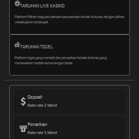
TARUHAN LIVE KASINO
Platform Pilihan bagi perusahaan-perusahaan terbaik di dunia, dengan pilihan
variasi game terbanyak
TARUHAN TOGEL
Platform togel yang menarik dari perusahan terbaik di dunia yang
menawarkan hadiah kemenangan besar
Deposit
Rata-rata 2 Menit
Penarikan
Rata-rata 5 Menit