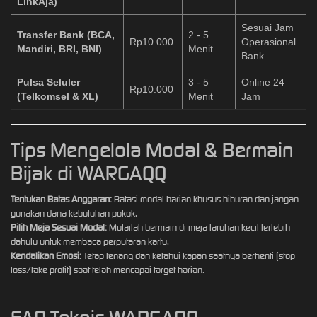
LinkAja)
Sesuai Jam
Transfer Bank (BCA,
2 - 5
Rp10.000
Operasional
Mandiri, BRI, BNI)
Menit
Bank
Pulsa Seluler
3 - 5
Online 24
Rp10.000
(Telkomsel & XL)
Menit
Jam
Tips Mengelola Modal & Bermain
Bijak di WARGAQQ
Tentukan Batas Anggaran:
Batasi modal harian khusus hiburan dan jangan
gunakan dana kebutuhan pokok.
Pilih Meja Sesuai Modal:
Mulailah bermain di meja taruhan kecil terlebih
dahulu untuk membaca perputaran kartu.
Kendalikan Emosi:
Tetap tenang dan ketahui kapan saatnya berhenti (stop
loss/take profit) saat telah mencapai target harian.