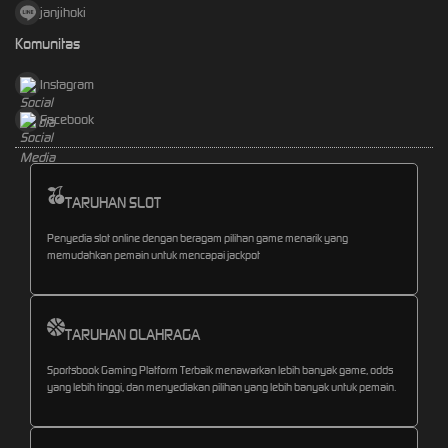
janjihoki
Komunitas
Instagram
Facebook
TARUHAN SLOT
Penyedia slot online dengan beragam pilihan game menarik yang
memudahkan pemain untuk mencapai jackpot
TARUHAN OLAHRAGA
Sportsbook Gaming Platform Terbaik menawarkan lebih banyak game, odds
yang lebih tinggi, dan menyediakan pilihan yang lebih banyak untuk pemain.