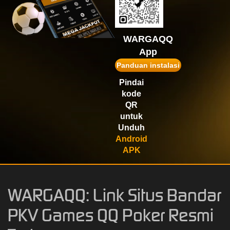
Mahjong
Ways
a****g
WARGAQQ
IDR
App
1,017,960.00
Gates of
Panduan instalasi
Olympus
1000
Pindai
kode
pupp****p
QR
IDR
976,720.00
untuk
Mahjong Wins
Unduh
3 – Black
Android
Scatter
APK
pupp****p
IDR
631,250.00
Mahjong Wins
WARGAQQ: Link Situs Bandar
3 – Black
Scatter
PKV Games QQ Poker Resmi
cap****4