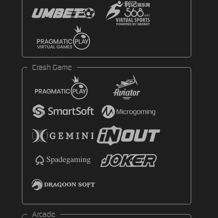
Crash Game
Arcade