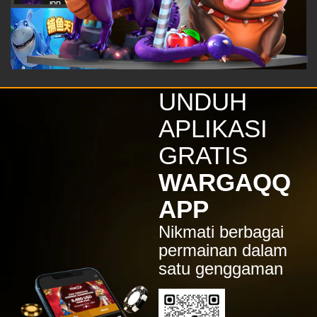
IDR
1,769,200.00
Wild Ape
#3258
he****9
IDR
1,256,000.00
UNDUH
Ways of the
Qilin
APLIKASI
he****9
GRATIS
IDR
1,109,200.00
WARGAQQ
Wild Ape
#3258
APP
prema****a
IDR
Nikmati berbagai
1,103,600.00
permainan dalam
Mahjong
Ways
satu genggaman
raimy****1
IDR
1,086,400.00