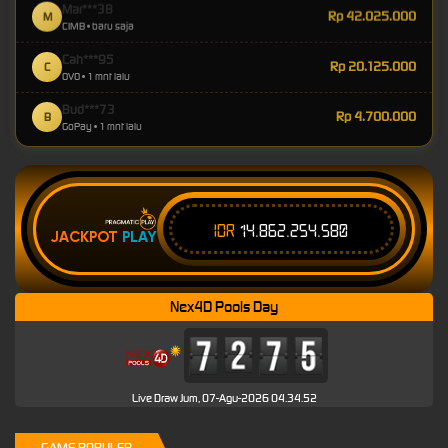
Mar***38
Rp 42.025.000
M
CIMB •
baru saja
Cah***95
Rp 20.125.000
C
OVO •
1 mnt lalu
Bud***73
Rp 4.700.000
B
GoPay •
1 mnt lalu
IDR
14.862.254.745
JACKPOT
PLAY
Nex4D Pools Day
Live Draw Jum, 07-Agu-2026 04.34.52
GAME POPULER