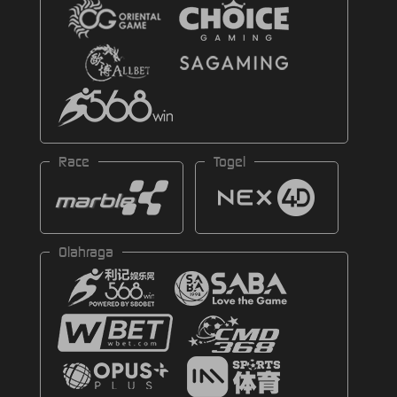
Race
Togel
Olahraga