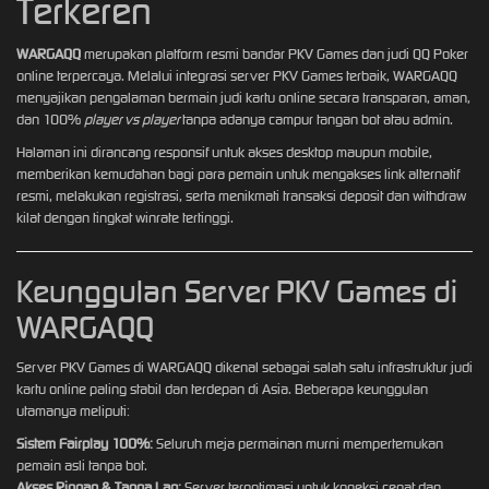
Terkeren
IDR
409,560.00
Gates of
WARGAQQ
merupakan platform resmi bandar PKV Games dan judi QQ Poker
Olympus
online terpercaya. Melalui integrasi server PKV Games terbaik, WARGAQQ
1000
menyajikan pengalaman bermain judi kartu online secara transparan, aman,
dan 100%
player vs player
tanpa adanya campur tangan bot atau admin.
Halaman ini dirancang responsif untuk akses desktop maupun mobile,
memberikan kemudahan bagi para pemain untuk mengakses link alternatif
resmi, melakukan registrasi, serta menikmati transaksi deposit dan withdraw
kilat dengan tingkat winrate tertinggi.
Keunggulan Server PKV Games di
WARGAQQ
Server PKV Games di WARGAQQ dikenal sebagai salah satu infrastruktur judi
kartu online paling stabil dan terdepan di Asia. Beberapa keunggulan
utamanya meliputi:
Sistem Fairplay 100%:
Seluruh meja permainan murni mempertemukan
pemain asli tanpa bot.
Akses Ringan & Tanpa Lag:
Server teroptimasi untuk koneksi cepat dan