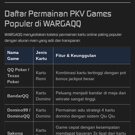
Daftar Permainan PKV Games
Populer di WARGAQQ
WARGAQQ menyediakan koleksi permainan kartu online paling populer
dengan aturan main yang adil dan transparan:
Nama
Jenis
Fitur & Keunggulan
Game
Kartu
QQ Poker /
Kartu
Kombinasi kartu tertinggi dengan pot
Texas
Remi
bonus jackpot besar.
Poker
Kartu
Peluang menjadi bandar di meja dan
BandarQQ
Domino
winrate sangat tinggi.
Domino99 /
Kartu
Permainan adu strategi 4 kartu
DominoQQ
Domino
domino dengan sistem Qiu Qiu.
Game cepat dengan kesempatan
Kartu
Sakong
mendapat bayaran 3x lipat dari kartu