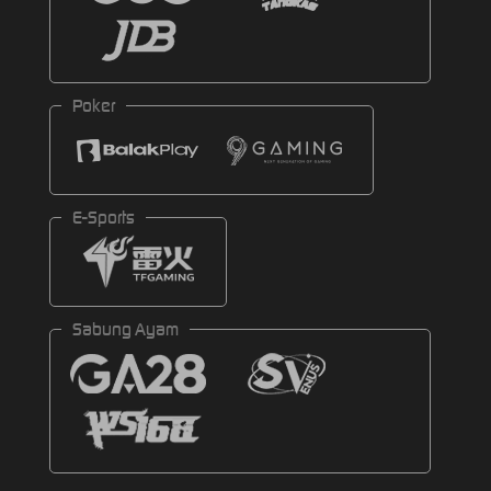
Poker
E-Sports
Sabung Ayam