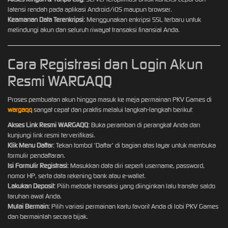
latensi rendah pada aplikasi Android/iOS maupun browser.
Keamanan Data Terenkripsi:
Menggunakan enkripsi SSL terbaru untuk
melindungi akun dan seluruh riwayat transaksi finansial Anda.
Cara Registrasi dan Login Akun
Resmi WARGAQQ
Proses pembuatan akun hingga masuk ke meja permainan PKV Games di
wargaqq
sangat cepat dan praktis melalui langkah-langkah berikut:
Akses Link Resmi WARGAQQ:
Buka peramban di perangkat Anda dan
kunjungi link resmi terverifikasi.
Klik Menu Daftar:
Tekan tombol 'Daftar' di bagian atas layar untuk membuka
formulir pendaftaran.
Isi Formulir Registrasi:
Masukkan data diri seperti username, password,
nomor HP, serta data rekening bank atau e-wallet.
Lakukan Deposit:
Pilih metode transaksi yang diinginkan lalu transfer saldo
taruhan awal Anda.
Mulai Bermain:
Pilih variasi permainan kartu favorit Anda di lobi PKV Games
dan bermainlah secara bijak.