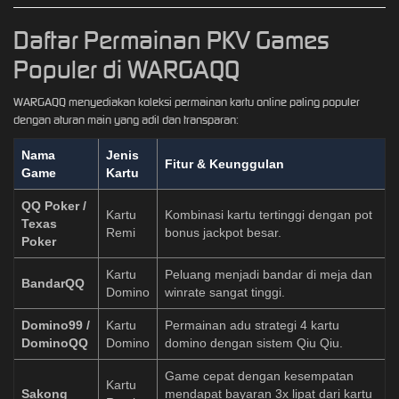
Daftar Permainan PKV Games
Populer di WARGAQQ
WARGAQQ menyediakan koleksi permainan kartu online paling populer
dengan aturan main yang adil dan transparan:
Nama
Jenis
Fitur & Keunggulan
Game
Kartu
QQ Poker /
Kartu
Kombinasi kartu tertinggi dengan pot
Texas
Remi
bonus jackpot besar.
Poker
Kartu
Peluang menjadi bandar di meja dan
BandarQQ
Domino
winrate sangat tinggi.
Domino99 /
Kartu
Permainan adu strategi 4 kartu
DominoQQ
Domino
domino dengan sistem Qiu Qiu.
Game cepat dengan kesempatan
Kartu
Sakong
mendapat bayaran 3x lipat dari kartu