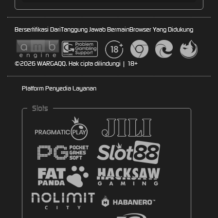
Bersertifikasi Dari
Tanggung Jawab Bermain
Browser Yang Didukung
©2026 WARGAQQ. Hak cipta dilindungi | 18+
Platform Penyedia Layanan
Slots