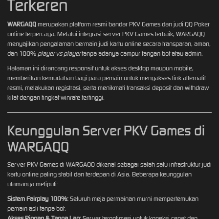
Terkeren
IDR
409,560.00
Gates of
WARGAQQ
merupakan platform resmi bandar PKV Games dan judi QQ Poker
Olympus
online terpercaya. Melalui integrasi server PKV Games terbaik, WARGAQQ
1000
menyajikan pengalaman bermain judi kartu online secara transparan, aman,
dan 100%
player vs player
tanpa adanya campur tangan bot atau admin.
Halaman ini dirancang responsif untuk akses desktop maupun mobile,
memberikan kemudahan bagi para pemain untuk mengakses link alternatif
resmi, melakukan registrasi, serta menikmati transaksi deposit dan withdraw
kilat dengan tingkat winrate tertinggi.
Keunggulan Server PKV Games di
WARGAQQ
Server PKV Games di WARGAQQ dikenal sebagai salah satu infrastruktur judi
kartu online paling stabil dan terdepan di Asia. Beberapa keunggulan
utamanya meliputi:
Sistem Fairplay 100%:
Seluruh meja permainan murni mempertemukan
pemain asli tanpa bot.
Akses Ringan & Tanpa Lag:
Server teroptimasi untuk koneksi cepat dan