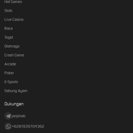
Hot Games
Slots
Live Casino
Race
Togel
Olahraga
Crash Game
Arcade
Poker
E-Sports
Sabung Ayam
Dukungan
janjihoki
+6281939704362