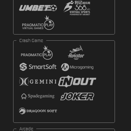
Crash Game
Arcade