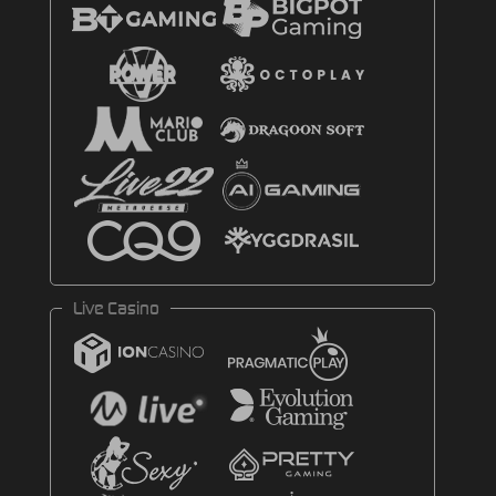
Live Casino