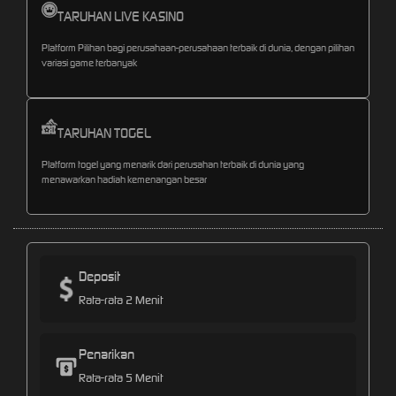
TARUHAN LIVE KASINO
Platform Pilihan bagi perusahaan-perusahaan terbaik di dunia, dengan pilihan
variasi game terbanyak
TARUHAN TOGEL
Platform togel yang menarik dari perusahan terbaik di dunia yang
menawarkan hadiah kemenangan besar
Deposit
Rata-rata 2 Menit
Penarikan
Rata-rata 5 Menit