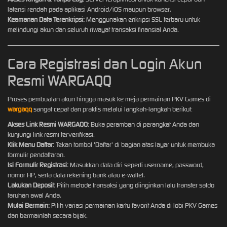
latensi rendah pada aplikasi Android/iOS maupun browser.
Keamanan Data Terenkripsi:
Menggunakan enkripsi SSL terbaru untuk
melindungi akun dan seluruh riwayat transaksi finansial Anda.
Cara Registrasi dan Login Akun
Resmi WARGAQQ
Proses pembuatan akun hingga masuk ke meja permainan PKV Games di
wargaqq
sangat cepat dan praktis melalui langkah-langkah berikut:
Akses Link Resmi WARGAQQ:
Buka peramban di perangkat Anda dan
kunjungi link resmi terverifikasi.
Klik Menu Daftar:
Tekan tombol 'Daftar' di bagian atas layar untuk membuka
formulir pendaftaran.
Isi Formulir Registrasi:
Masukkan data diri seperti username, password,
nomor HP, serta data rekening bank atau e-wallet.
Lakukan Deposit:
Pilih metode transaksi yang diinginkan lalu transfer saldo
taruhan awal Anda.
Mulai Bermain:
Pilih variasi permainan kartu favorit Anda di lobi PKV Games
dan bermainlah secara bijak.