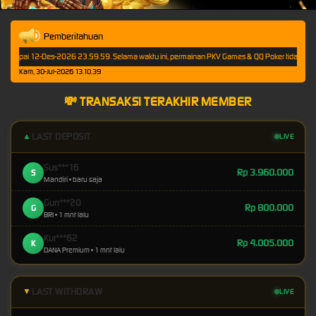
Pemberitahuan
i 12-Des-2026 23.59.59. Selama waktu ini, permainan PKV Games & QQ Poker tidak akan ters
Kam, 30-Jul-2026 13.10.39
💸 TRANSAKSI TERAKHIR MEMBER
LAST DEPOSIT
▲
LIVE
Sus***16
Rp 3.960.000
S
Mandiri •
baru saja
Gun***20
Rp 800.000
G
BRI •
1 mnt lalu
Kur***62
Rp 4.005.000
K
DANA Premium •
1 mnt lalu
LAST WITHDRAW
▼
LIVE