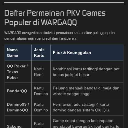
Daftar Permainan PKV Games
Populer di WARGAQQ
WARGAQQ menyediakan koleksi permainan kartu online paling populer
dengan aturan main yang adil dan transparan:
Nama
Jenis
Fitur & Keunggulan
Game
Kartu
QQ Poker /
Kartu
Kombinasi kartu tertinggi dengan pot
Texas
Remi
bonus jackpot besar.
Poker
Kartu
Peluang menjadi bandar di meja dan
BandarQQ
Domino
winrate sangat tinggi.
Domino99 /
Kartu
Permainan adu strategi 4 kartu
DominoQQ
Domino
domino dengan sistem Qiu Qiu.
Game cepat dengan kesempatan
Kartu
Sakong
mendapat bayaran 3x lipat dari kartu