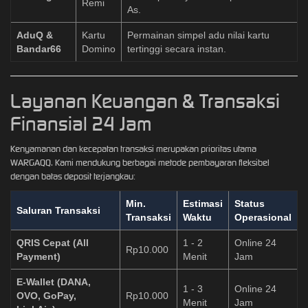
Remi
As.
AduQ &
Kartu
Permainan simpel adu nilai kartu
Bandar66
Domino
tertinggi secara instan.
Layanan Keuangan & Transaksi
Finansial 24 Jam
Kenyamanan dan kecepatan transaksi merupakan prioritas utama
WARGAQQ. Kami mendukung berbagai metode pembayaran fleksibel
dengan batas deposit terjangkau:
Min.
Estimasi
Status
Saluran Transaksi
Transaksi
Waktu
Operasional
QRIS Cepat (All
1 - 2
Online 24
Rp10.000
Payment)
Menit
Jam
E-Wallet (DANA,
1 - 3
Online 24
OVO, GoPay,
Rp10.000
Menit
Jam