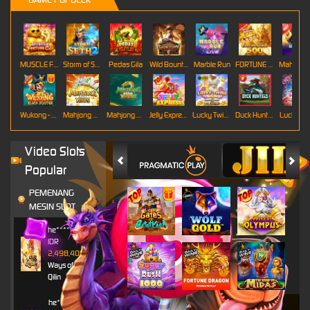
MUSCLE FORTUNE CAT
Storm of Seth 2
Pedas Gila
Wild Bounty Showdown
Marble Run
FORTUNE GARUDA 500
Mahj
Wukong - Black Scatter
Mahjong Ways
Mahjong Ways 2
Jelly Express
Lucky Twins Wilds
Duck Hunters
Lucky Ne
Video Slots
Popular
PEMENANG
MESIN SLOT
he****9
IDR
2,498,400.00
Ways of the
Qilin
he****9