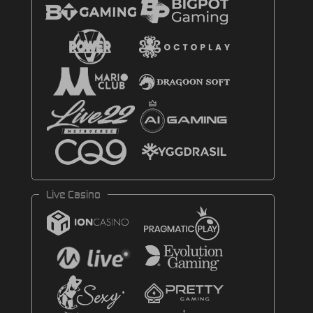
Live Casino