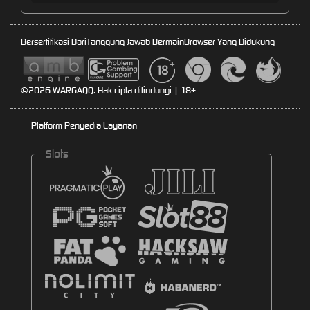
Bersertifikasi Dari
Tanggung Jawab Bermain
Browser Yang Didukung
©2026 WARGAQQ. Hak cipta dilindungi | 18+
Platform Penyedia Layanan
Slots