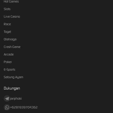
Hot Games
Slots
Live Casino
Race
Togel
Olahraga
Crash Game
Arcade
Poker
E-Sports
Sabung Ayam
Dukungan
janjihoki
+6281939704362