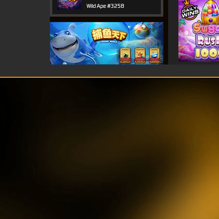
Wild Ape #3258
he****9
IDR
1,256,000.00
Ways of the Qilin
he****9
IDR
1,109,200.00
Wild Ape #3258
prema****a
IDR
1,103,600.00
Mahjong Ways
raimy****1
IDR
1,086,400.00
Mahjong Ways
a****g
IDR
1,017,960.00
Gates of Olympus 1000
pupp****p
IDR
976,720.00
Mahjong Wins 3 – Black