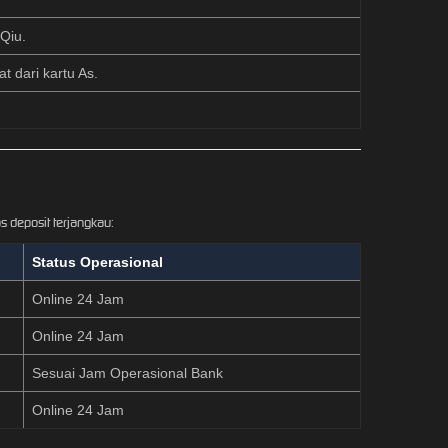
Qiu.
 dari kartu As.
 deposit terjangkau:
Status Operasional
Online 24 Jam
Online 24 Jam
Sesuai Jam Operasional Bank
Online 24 Jam