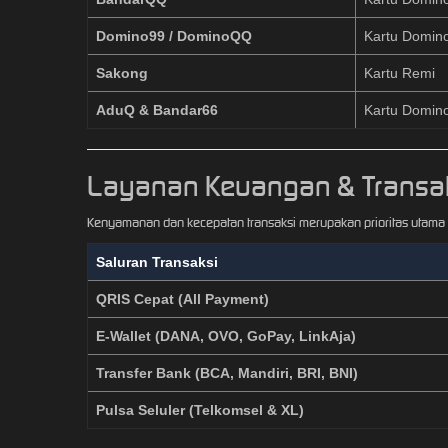
Domino99 / DominoQQ
Kartu Domin
Sakong
Kartu Remi
AduQ & Bandar66
Kartu Domin
Layanan Keuangan & Transak
Kenyamanan dan kecepatan transaksi merupakan prioritas utama
Saluran Transaksi
QRIS Cepat (All Payment)
E-Wallet (DANA, OVO, GoPay, LinkAja)
Transfer Bank (BCA, Mandiri, BRI, BNI)
Pulsa Seluler (Telkomsel & XL)