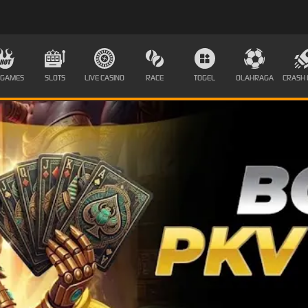
 GAMES
SLOTS
LIVE CASINO
RACE
TOGEL
OLAHRAGA
CRASH