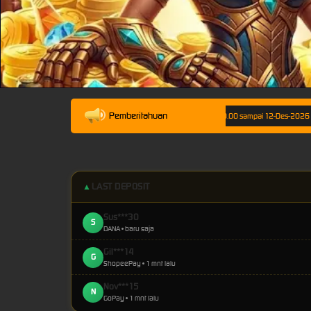
Pemberitahuan
: Server PKV Games WARGAQQ pada 12-Des-2025 dari 00.00.00 sampai 12-Des-2026 23.59.59. S
LAST DEPOSIT
▲
Sus***30
S
DANA •
baru saja
Gil***14
G
ShopeePay •
1 mnt lalu
Nov***15
N
GoPay •
1 mnt lalu