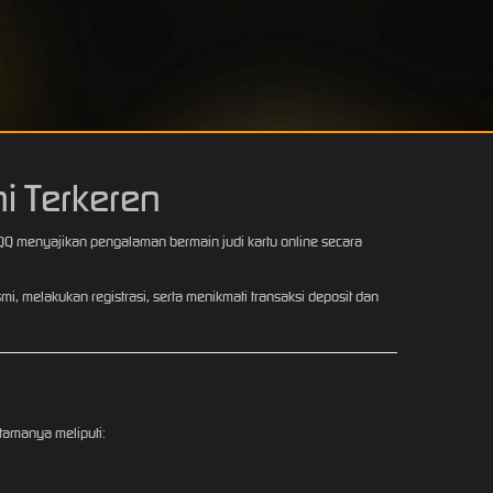
untuk Un
Android 
i Terkeren
QQ menyajikan pengalaman bermain judi kartu online secara
, melakukan registrasi, serta menikmati transaksi deposit dan
utamanya meliputi: