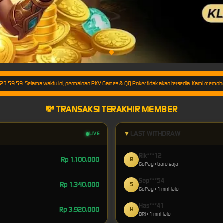
elama waktu ini, permainan PKV Games & QQ Poker tidak akan tersedia. Kami memohon maaf a
💸 TRANSAKSI TERAKHIR MEMBER
LAST WITHDRAW
▼
LIVE
Dew***27
Rp 1.100.000
D
OVO •
baru saja
Rik***12
Rp 1.340.000
R
GoPay •
1 mnt lalu
Sap***54
Rp 3.920.000
S
GoPay •
1 mnt lalu