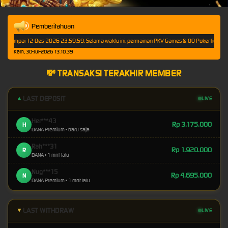
Pemberitahuan
pai 12-Des-2026 23.59.59. Selama waktu ini, permainan PKV Games & QQ Poker tidak akan te
Kam, 30-Jul-2026 13.10.39
💸 TRANSAKSI TERAKHIR MEMBER
LAST DEPOSIT
▲
LIVE
Her***43
Rp 3.175.000
H
DANA Premium •
baru saja
Rah***31
Rp 1.920.000
R
DANA •
1 mnt lalu
Nug***15
Rp 4.695.000
N
DANA Premium •
1 mnt lalu
LAST WITHDRAW
▼
LIVE