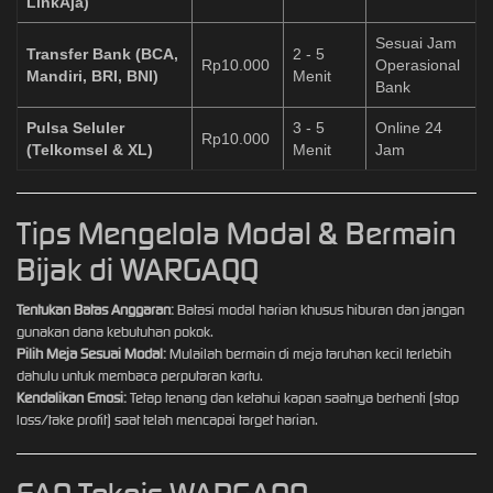
LinkAja)
Sesuai Jam
Transfer Bank (BCA,
2 - 5
Rp10.000
Operasional
Mandiri, BRI, BNI)
Menit
Bank
Pulsa Seluler
3 - 5
Online 24
Rp10.000
(Telkomsel & XL)
Menit
Jam
Tips Mengelola Modal & Bermain
Bijak di WARGAQQ
Tentukan Batas Anggaran:
Batasi modal harian khusus hiburan dan jangan
gunakan dana kebutuhan pokok.
Pilih Meja Sesuai Modal:
Mulailah bermain di meja taruhan kecil terlebih
dahulu untuk membaca perputaran kartu.
Kendalikan Emosi:
Tetap tenang dan ketahui kapan saatnya berhenti (stop
loss/take profit) saat telah mencapai target harian.