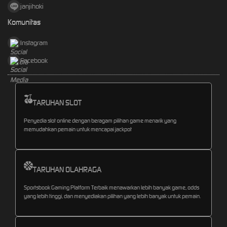
janjihoki
Komunitas
Instagram
Facebook
TARUHAN SLOT
Penyedia slot online dengan beragam pilihan game menarik yang
memudahkan pemain untuk mencapai jackpot
TARUHAN OLAHRAGA
Sportsbook Gaming Platform Terbaik menawarkan lebih banyak game, odds
yang lebih tinggi, dan menyediakan pilihan yang lebih banyak untuk pemain.