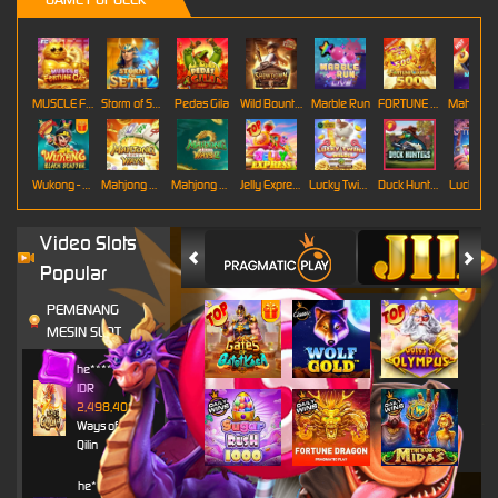
MUSCLE FORTUNE CAT
Storm of Seth 2
Pedas Gila
Wild Bounty Showdown
Marble Run
FORTUNE GARUDA 500
Mahj
Wukong - Black Scatter
Mahjong Ways
Mahjong Ways 2
Jelly Express
Lucky Twins Wilds
Duck Hunters
Lucky Ne
Video Slots
Popular
PEMENANG
MESIN SLOT
he****9
IDR
2,498,400.00
Ways of the
Qilin
he****9