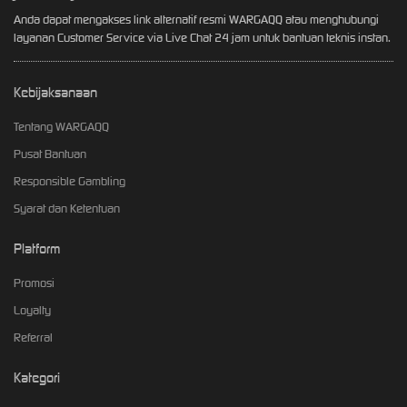
Anda dapat mengakses link alternatif resmi WARGAQQ atau menghubungi
layanan Customer Service via Live Chat 24 jam untuk bantuan teknis instan.
Kebijaksanaan
Tentang WARGAQQ
Pusat Bantuan
Responsible Gambling
Syarat dan Ketentuan
Platform
Promosi
Loyalty
Referral
Kategori