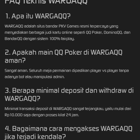
FAQ Teknis WARGAQQ
1. Apa itu WARGAQQ?
WARGAQQ adalah situs bandar PKV Games resmi terpercaya yang
menyediakan berbagai judi kartu online seperti QQ Poker, DominoQQ, dan
BandarQQ dengan sistem 100% fairplay.
2. Apakah main QQ Poker di WARGAQQ
aman?
Sangat aman. Seluruh meja permainan dipastikan player vs player tanpa
adanya bot atau manipulasi admin.
3. Berapa minimal deposit dan withdraw di
WARGAQQ?
Minimal transaksi deposit di WARGAQQ sangat terjangkau, yaitu mulai dari
Rp10.000 saja dengan proses kilat 24 jam.
4. Bagaimana cara mengakses WARGAQQ
jika terjadi kendala?