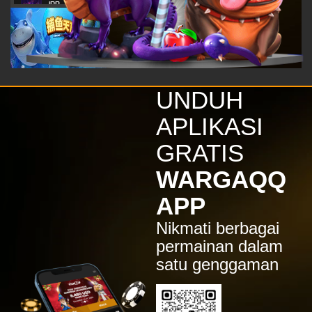
IDR
1,769,200.00
Wild Ape
#3258
he****9
IDR
1,256,000.00
UNDUH
Ways of the
Qilin
APLIKASI
he****9
GRATIS
IDR
1,109,200.00
WARGAQQ
Wild Ape
#3258
APP
prema****a
IDR
Nikmati berbagai
1,103,600.00
permainan dalam
Mahjong
Ways
satu genggaman
raimy****1
IDR
1,086,400.00