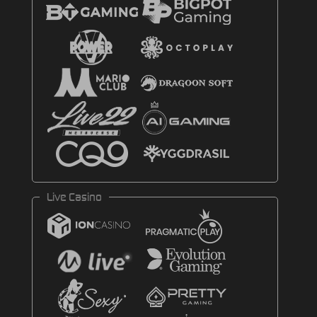
Live Casino