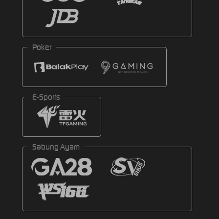
Poker
E-Sports
Sabung Ayam