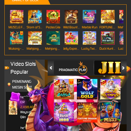
MUSCLE FORTUNE CAT
Storm of Seth 2
Pedas Gila
Wild Bounty Showdown
Marble Run
FORTUNE GARUDA 500
Mahj
Wukong - Black Scatter
Mahjong Ways
Mahjong Ways 2
Jelly Express
Lucky Twins Wilds
Duck Hunters
Lucky Ne
Video Slots
Popular
PEMENANG
MESIN SLOT
he****9
IDR
2,498,400.00
Ways of the
Qilin
he****9