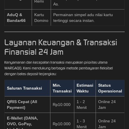
Remi
As.
AduQ &
Kartu
Permainan simpel adu nilai kartu
Bandar66
Domino
tertinggi secara instan.
Layanan Keuangan & Transaksi
Finansial 24 Jam
Kenyamanan dan kecepatan transaksi merupakan prioritas utama
WARGAQQ. Kami mendukung berbagai metode pembayaran fleksibel
dengan batas deposit terjangkau:
Min.
Estimasi
Status
Saluran Transaksi
Transaksi
Waktu
Operasional
QRIS Cepat (All
1 - 2
Online 24
Rp10.000
Payment)
Menit
Jam
E-Wallet (DANA,
1 - 3
Online 24
OVO, GoPay,
Rp10.000
Menit
Jam