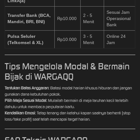
LinkAja)
Sesuai Jam
Transfer Bank (BCA,
2 - 5
Rp10.000
Operasional
Mandiri, BRI, BNI)
Menit
Bank
Pulsa Seluler
3 - 5
Online 24
Rp10.000
(Telkomsel & XL)
Menit
Jam
Tips Mengelola Modal & Bermain
Bijak di WARGAQQ
Tentukan Batas Anggaran:
Batasi modal harian khusus hiburan dan jangan
gunakan dana kebutuhan pokok.
Pilih Meja Sesuai Modal:
Mulailah bermain di meja taruhan kecil terlebih
dahulu untuk membaca perputaran kartu.
Kendalikan Emosi:
Tetap tenang dan ketahui kapan saatnya berhenti (stop
loss/take profit) saat telah mencapai target harian.