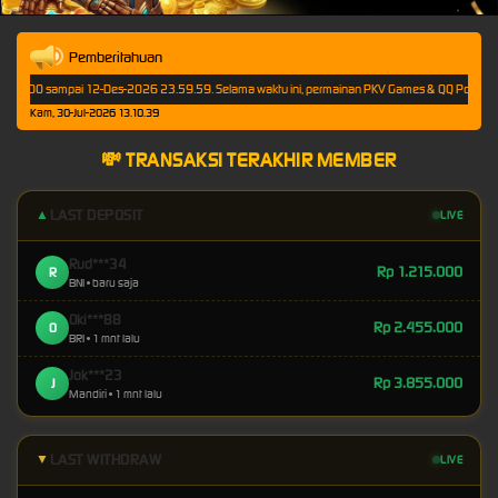
Pemberitahuan
0 sampai 12-Des-2026 23.59.59. Selama waktu ini, permainan PKV Games & QQ Poker tidak ak
Kam, 30-Jul-2026 13.10.39
💸 TRANSAKSI TERAKHIR MEMBER
LAST DEPOSIT
▲
LIVE
Rud***34
Rp 1.215.000
R
BNI •
baru saja
Oki***88
Rp 2.455.000
O
BRI •
1 mnt lalu
Jok***23
Rp 3.855.000
J
Mandiri •
1 mnt lalu
LAST WITHDRAW
▼
LIVE