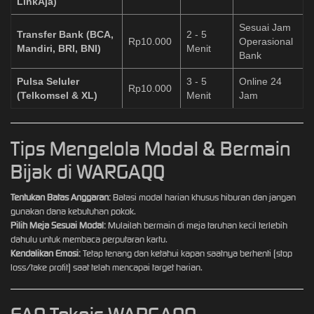
LinkAja)
Sesuai Jam
Transfer Bank (BCA,
2 - 5
Rp10.000
Operasional
Mandiri, BRI, BNI)
Menit
Bank
Pulsa Seluler
3 - 5
Online 24
Rp10.000
(Telkomsel & XL)
Menit
Jam
Tips Mengelola Modal & Bermain
Bijak di WARGAQQ
Tentukan Batas Anggaran:
Batasi modal harian khusus hiburan dan jangan
gunakan dana kebutuhan pokok.
Pilih Meja Sesuai Modal:
Mulailah bermain di meja taruhan kecil terlebih
dahulu untuk membaca perputaran kartu.
Kendalikan Emosi:
Tetap tenang dan ketahui kapan saatnya berhenti (stop
loss/take profit) saat telah mencapai target harian.