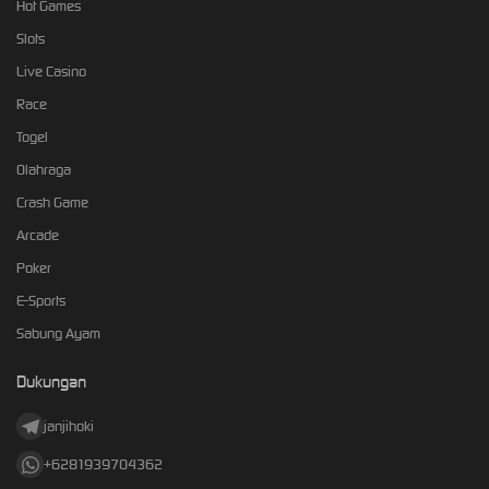
Hot Games
Slots
Live Casino
Race
Togel
Olahraga
Crash Game
Arcade
Poker
E-Sports
Sabung Ayam
Dukungan
janjihoki
+6281939704362