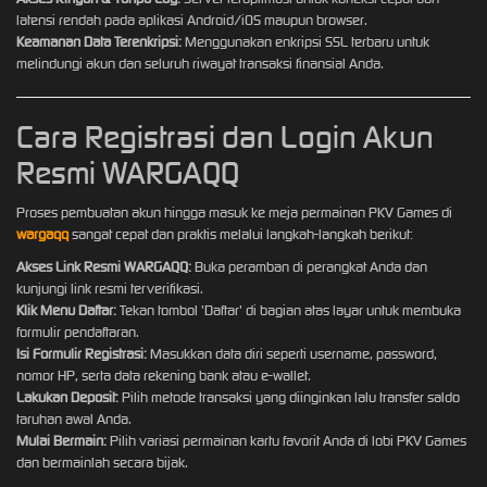
latensi rendah pada aplikasi Android/iOS maupun browser.
Keamanan Data Terenkripsi:
Menggunakan enkripsi SSL terbaru untuk
melindungi akun dan seluruh riwayat transaksi finansial Anda.
Cara Registrasi dan Login Akun
Resmi WARGAQQ
Proses pembuatan akun hingga masuk ke meja permainan PKV Games di
wargaqq
sangat cepat dan praktis melalui langkah-langkah berikut:
Akses Link Resmi WARGAQQ:
Buka peramban di perangkat Anda dan
kunjungi link resmi terverifikasi.
Klik Menu Daftar:
Tekan tombol 'Daftar' di bagian atas layar untuk membuka
formulir pendaftaran.
Isi Formulir Registrasi:
Masukkan data diri seperti username, password,
nomor HP, serta data rekening bank atau e-wallet.
Lakukan Deposit:
Pilih metode transaksi yang diinginkan lalu transfer saldo
taruhan awal Anda.
Mulai Bermain:
Pilih variasi permainan kartu favorit Anda di lobi PKV Games
dan bermainlah secara bijak.