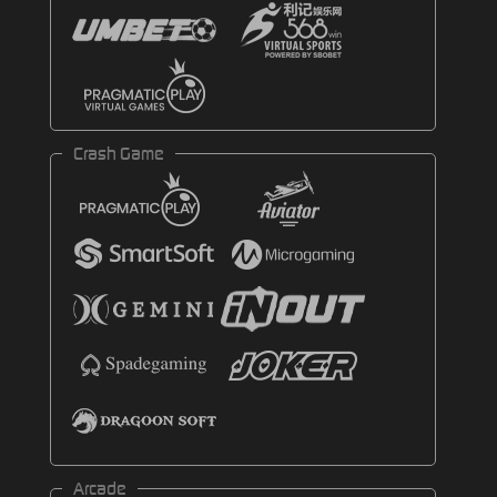
Crash Game
Arcade