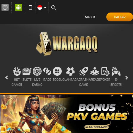
MASUK
DAFTAR
HOT
SLOTS
LIVE
RACE
TOGEL
OLAHRAGA
CRASH
ARCADE
POKER
E-
SABUN
GAMES
CASINO
GAME
SPORTS
AYAM