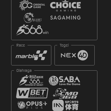
Race
Togel
Olahraga