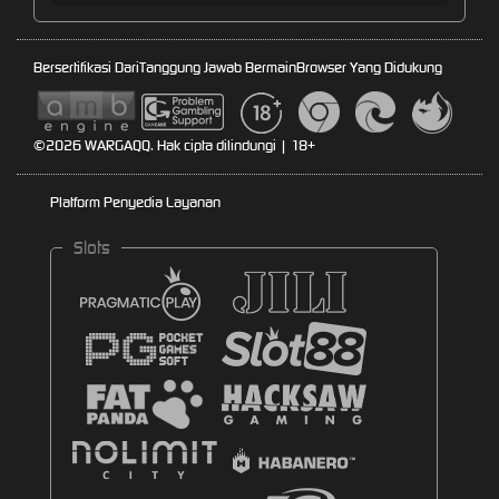
Bersertifikasi Dari
Tanggung Jawab Bermain
Browser Yang Didukung
©2026 WARGAQQ. Hak cipta dilindungi | 18+
Platform Penyedia Layanan
Slots