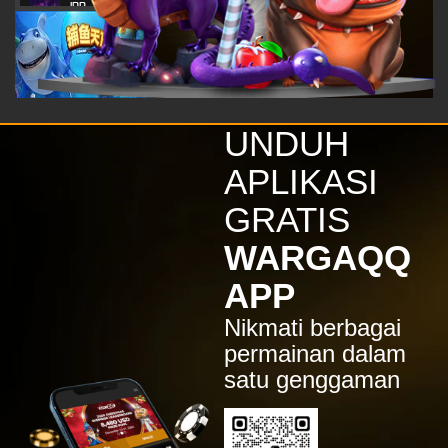
IDR
1,769,200.00
Wild Ape
#3258
he****9
IDR
1,256,000.00
UNDUH
Ways of the
Qilin
APLIKASI
he****9
GRATIS
IDR
1,109,200.00
WARGAQQ
Wild Ape
#3258
APP
prema****a
IDR
Nikmati berbagai
1,103,600.00
permainan dalam
Mahjong
Ways
satu genggaman
raimy****1
IDR
1,086,400.00