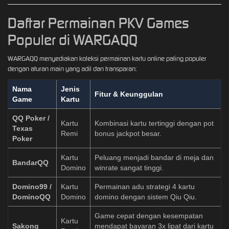
Daftar Permainan PKV Games
Populer di WARGAQQ
WARGAQQ menyediakan koleksi permainan kartu online paling populer
dengan aturan main yang adil dan transparan:
Nama
Jenis
Fitur & Keunggulan
Game
Kartu
QQ Poker /
Kartu
Kombinasi kartu tertinggi dengan pot
Texas
Remi
bonus jackpot besar.
Poker
Kartu
Peluang menjadi bandar di meja dan
BandarQQ
Domino
winrate sangat tinggi.
Domino99 /
Kartu
Permainan adu strategi 4 kartu
DominoQQ
Domino
domino dengan sistem Qiu Qiu.
Game cepat dengan kesempatan
Kartu
Sakong
mendapat bayaran 3x lipat dari kartu