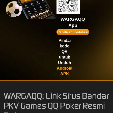
Mahjong
Ways
a****g
WARGAQQ
IDR
App
1,017,960.00
Gates of
Panduan instalasi
Olympus
1000
Pindai
kode
pupp****p
QR
IDR
976,720.00
untuk
Mahjong Wins
Unduh
3 – Black
Android
Scatter
APK
pupp****p
IDR
631,250.00
Mahjong Wins
WARGAQQ: Link Situs Bandar
3 – Black
Scatter
PKV Games QQ Poker Resmi
cap****4