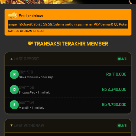
Pemberitahuan
mpai 12-Des-2026 23.59.59. Selama waktu ini, permainan PKV Games & QQ Poker tidak akan t
Kam, 30-Jul-2026 13.10.39
💸 TRANSAKSI TERAKHIR MEMBER
LAST DEPOSIT
▲
LIVE
Rik***28
Rp 110.000
R
DANA Premium •
baru saja
Dwi***59
Rp 2.340.000
D
ShopeePay •
1 mnt lalu
Sus***64
Rp 4.750.000
S
Mandiri •
1 mnt lalu
LAST WITHDRAW
▼
LIVE