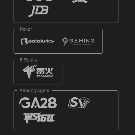
Poker
E-Sports
Sabung Ayam