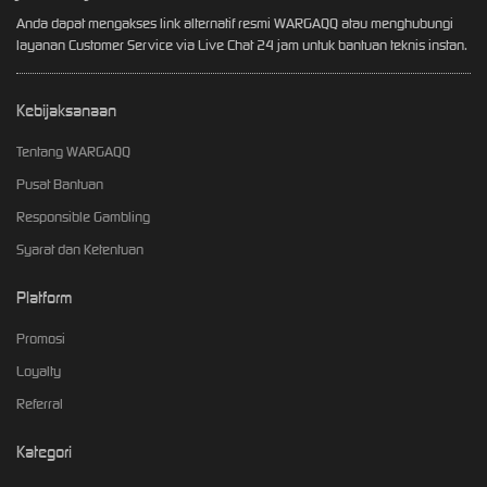
Anda dapat mengakses link alternatif resmi WARGAQQ atau menghubungi
layanan Customer Service via Live Chat 24 jam untuk bantuan teknis instan.
Kebijaksanaan
Tentang WARGAQQ
Pusat Bantuan
Responsible Gambling
Syarat dan Ketentuan
Platform
Promosi
Loyalty
Referral
Kategori