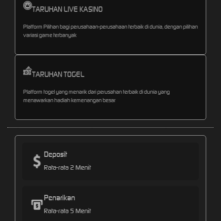
TARUHAN LIVE KASINO
Platform Pilihan bagi perusahaan-perusahaan terbaik di dunia, dengan pilihan
variasi game terbanyak
TARUHAN TOGEL
Platform togel yang menarik dari perusahan terbaik di dunia yang
menawarkan hadiah kemenangan besar
Deposit
Rata-rata 2 Menit
Penarikan
Rata-rata 5 Menit