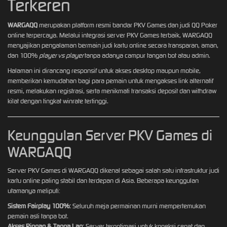
Terkeren
IDR
409,560.00
Gates of
WARGAQQ
merupakan platform resmi bandar PKV Games dan judi QQ Poker
Olympus
online terpercaya. Melalui integrasi server PKV Games terbaik, WARGAQQ
1000
menyajikan pengalaman bermain judi kartu online secara transparan, aman,
dan 100%
player vs player
tanpa adanya campur tangan bot atau admin.
Halaman ini dirancang responsif untuk akses desktop maupun mobile,
memberikan kemudahan bagi para pemain untuk mengakses link alternatif
resmi, melakukan registrasi, serta menikmati transaksi deposit dan withdraw
kilat dengan tingkat winrate tertinggi.
Keunggulan Server PKV Games di
WARGAQQ
Server PKV Games di WARGAQQ dikenal sebagai salah satu infrastruktur judi
kartu online paling stabil dan terdepan di Asia. Beberapa keunggulan
utamanya meliputi:
Sistem Fairplay 100%:
Seluruh meja permainan murni mempertemukan
pemain asli tanpa bot.
Akses Ringan & Tanpa Lag:
Server teroptimasi untuk koneksi cepat dan