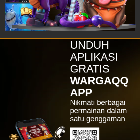
IDR
1,769,200.00
Wild Ape
#3258
he****9
IDR
1,256,000.00
UNDUH
Ways of the
Qilin
APLIKASI
he****9
GRATIS
IDR
1,109,200.00
WARGAQQ
Wild Ape
#3258
APP
prema****a
IDR
Nikmati berbagai
1,103,600.00
permainan dalam
Mahjong
Ways
satu genggaman
raimy****1
IDR
1,086,400.00