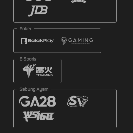
Poker
E-Sports
Sabung Ayam