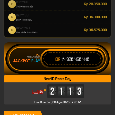
Put***60
Rp 28.350.000
P
OVO •
baru saja
Her***28
Rp 36.300.000
H
BNI •
1 mnt lalu
Dew***63
Rp 36.575.000
D
Mandiri •
1 mnt lalu
IDR
14.920.451.049
JACKPOT
PLAY
Nex4D Pools Day
Live Draw Sab, 08-Agu-2026 17.20.13
GAME POPULER