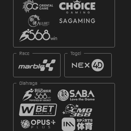
Race
Togel
Olahraga