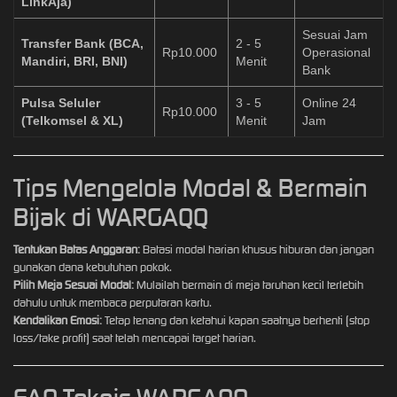
LinkAja)
Sesuai Jam
Transfer Bank (BCA,
2 - 5
Rp10.000
Operasional
Mandiri, BRI, BNI)
Menit
Bank
Pulsa Seluler
3 - 5
Online 24
Rp10.000
(Telkomsel & XL)
Menit
Jam
Tips Mengelola Modal & Bermain
Bijak di WARGAQQ
Tentukan Batas Anggaran:
Batasi modal harian khusus hiburan dan jangan
gunakan dana kebutuhan pokok.
Pilih Meja Sesuai Modal:
Mulailah bermain di meja taruhan kecil terlebih
dahulu untuk membaca perputaran kartu.
Kendalikan Emosi:
Tetap tenang dan ketahui kapan saatnya berhenti (stop
loss/take profit) saat telah mencapai target harian.