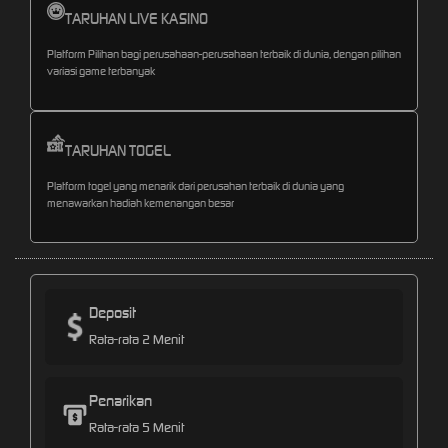
TARUHAN LIVE KASINO
Platform Pilihan bagi perusahaan-perusahaan terbaik di dunia, dengan pilihan
variasi game terbanyak
TARUHAN TOGEL
Platform togel yang menarik dari perusahan terbaik di dunia yang
menawarkan hadiah kemenangan besar
Deposit
Rata-rata 2 Menit
Penarikan
Rata-rata 5 Menit