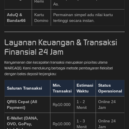
Remi
As.
AduQ &
Kartu
Permainan simpel adu nilai kartu
Bandar66
Domino
tertinggi secara instan.
Layanan Keuangan & Transaksi
Finansial 24 Jam
Kenyamanan dan kecepatan transaksi merupakan prioritas utama
WARGAQQ. Kami mendukung berbagai metode pembayaran fleksibel
dengan batas deposit terjangkau:
Min.
Estimasi
Status
Saluran Transaksi
Transaksi
Waktu
Operasional
QRIS Cepat (All
1 - 2
Online 24
Rp10.000
Payment)
Menit
Jam
E-Wallet (DANA,
1 - 3
Online 24
OVO, GoPay,
Rp10.000
Menit
Jam