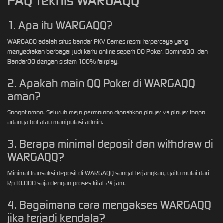
FAQ Teknis WARGAQQ
1. Apa itu WARGAQQ?
WARGAQQ adalah situs bandar PKV Games resmi terpercaya yang
menyediakan berbagai judi kartu online seperti QQ Poker, DominoQQ, dan
BandarQQ dengan sistem 100% fairplay.
2. Apakah main QQ Poker di WARGAQQ
aman?
Sangat aman. Seluruh meja permainan dipastikan player vs player tanpa
adanya bot atau manipulasi admin.
3. Berapa minimal deposit dan withdraw di
WARGAQQ?
Minimal transaksi deposit di WARGAQQ sangat terjangkau, yaitu mulai dari
Rp10.000 saja dengan proses kilat 24 jam.
4. Bagaimana cara mengakses WARGAQQ
jika terjadi kendala?