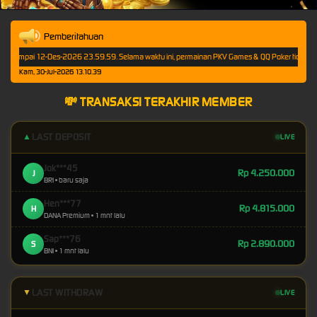
Pemberitahuan
ai 12-Des-2026 23.59.59. Selama waktu ini, permainan PKV Games & QQ Poker tidak akan ter
Kam, 30-Jul-2026 13.10.39
💸 TRANSAKSI TERAKHIR MEMBER
LAST DEPOSIT
▲
LIVE
Jok***45
Rp 4.250.000
J
BRI •
baru saja
Hen***77
Rp 4.815.000
H
DANA Premium •
1 mnt lalu
Sap***76
Rp 2.890.000
S
BNI •
1 mnt lalu
LAST WITHDRAW
▼
LIVE